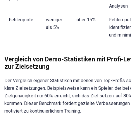
Analysen
Fehlerquote
weniger
über 15%
Fehlerquel
als 5%
identifizie
und minim
Vergleich von Demo-Statistiken mit Profi-Le
zur Zielsetzung
Der Vergleich eigener Statistiken mit denen von Top-Profis sc
klare Zielsetzungen. Beispielsweise kann ein Spieler, der bei 
Zielgenauigkeit nur 60% erreicht, sich das Ziel setzen, auf 80
kommen. Dieser Benchmark fördert gezielte Verbesserungen
motiviert zu kontinuierlichem Training.