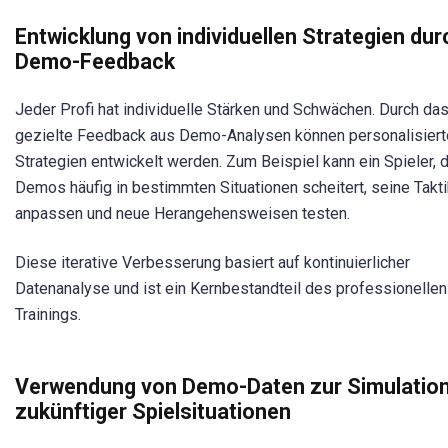
Entwicklung von individuellen Strategien dur
Demo-Feedback
Jeder Profi hat individuelle Stärken und Schwächen. Durch da
gezielte Feedback aus Demo-Analysen können personalisiert
Strategien entwickelt werden. Zum Beispiel kann ein Spieler, d
Demos häufig in bestimmten Situationen scheitert, seine Takti
anpassen und neue Herangehensweisen testen.
Diese iterative Verbesserung basiert auf kontinuierlicher
Datenanalyse und ist ein Kernbestandteil des professionellen
Trainings.
Verwendung von Demo-Daten zur Simulatio
zukünftiger Spielsituationen