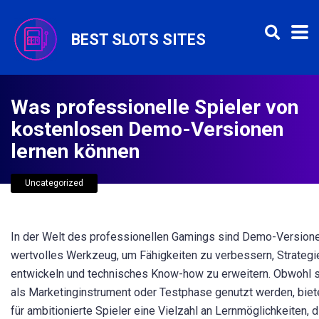
BEST SLOTS SITES
Was professionelle Spieler von
kostenlosen Demo-Versionen
lernen können
Uncategorized
In der Welt des professionellen Gamings sind Demo-Versione
wertvolles Werkzeug, um Fähigkeiten zu verbessern, Strategi
entwickeln und technisches Know-how zu erweitern. Obwohl s
als Marketinginstrument oder Testphase genutzt werden, biet
für ambitionierte Spieler eine Vielzahl an Lernmöglichkeiten, d