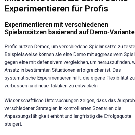
Experimentieren für Profis
Experimentieren mit verschiedenen
Spielansätzen basierend auf Demo-Variant
Profis nutzen Demos, um verschiedene Spielansätze zu teste
Beispielsweise können sie eine Demo mit aggressivem Spiels
gegen eine mit defensivem vergleichen, um herauszufinden, 
Ansatz in bestimmten Situationen erfolgreicher ist. Das
systematische Experimentieren hilft, die eigene Flexibilität zu
verbessern und neue Taktiken zu entwickeln.
Wissenschaftliche Untersuchungen zeigen, dass das Ausprob
verschiedener Strategien in kontrollierten Szenarien die
Anpassungsfähigkeit erhöht und langfristig die Erfolgsquote
steigert.