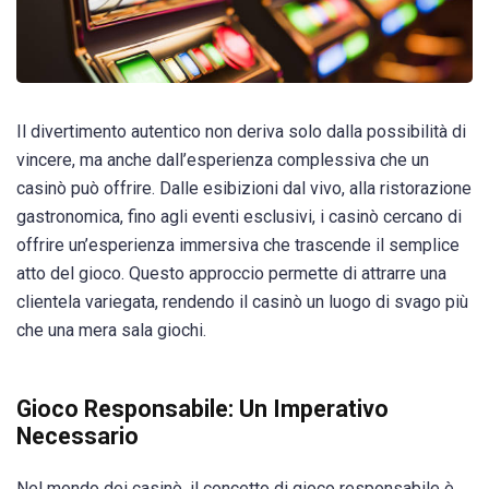
Il divertimento autentico non deriva solo dalla possibilità di
vincere, ma anche dall’esperienza complessiva che un
casinò può offrire. Dalle esibizioni dal vivo, alla ristorazione
gastronomica, fino agli eventi esclusivi, i casinò cercano di
offrire un’esperienza immersiva che trascende il semplice
atto del gioco. Questo approccio permette di attrarre una
clientela variegata, rendendo il casinò un luogo di svago più
che una mera sala giochi.
Gioco Responsabile: Un Imperativo
Necessario
Nel mondo dei casinò, il concetto di gioco responsabile è