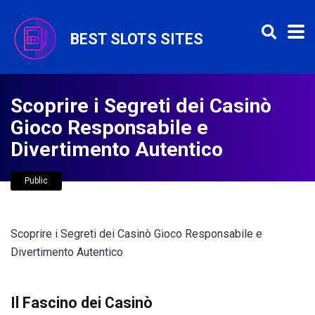
BEST SLOTS SITES
Scoprire i Segreti dei Casinò
Gioco Responsabile e
Divertimento Autentico
Public
Scoprire i Segreti dei Casinò Gioco Responsabile e
Divertimento Autentico
Il Fascino dei Casinò