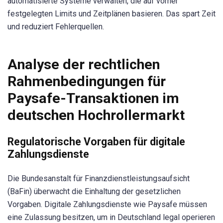
automatisierte Systeme verwalten, die auf vorher
festgelegten Limits und Zeitplänen basieren. Das spart Zeit
und reduziert Fehlerquellen.
Analyse der rechtlichen
Rahmenbedingungen für
Paysafe-Transaktionen im
deutschen Hochrollermarkt
Regulatorische Vorgaben für digitale
Zahlungsdienste
Die Bundesanstalt für Finanzdienstleistungsaufsicht
(BaFin) überwacht die Einhaltung der gesetzlichen
Vorgaben. Digitale Zahlungsdienste wie Paysafe müssen
eine Zulassung besitzen, um in Deutschland legal operieren