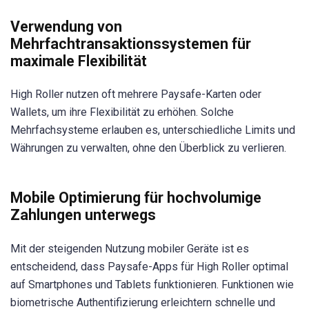
Verwendung von
Mehrfachtransaktionssystemen für
maximale Flexibilität
High Roller nutzen oft mehrere Paysafe-Karten oder
Wallets, um ihre Flexibilität zu erhöhen. Solche
Mehrfachsysteme erlauben es, unterschiedliche Limits und
Währungen zu verwalten, ohne den Überblick zu verlieren.
Mobile Optimierung für hochvolumige
Zahlungen unterwegs
Mit der steigenden Nutzung mobiler Geräte ist es
entscheidend, dass Paysafe-Apps für High Roller optimal
auf Smartphones und Tablets funktionieren. Funktionen wie
biometrische Authentifizierung erleichtern schnelle und