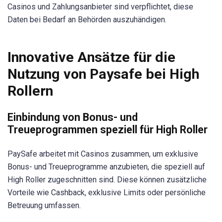
Casinos und Zahlungsanbieter sind verpflichtet, diese
Daten bei Bedarf an Behörden auszuhändigen.
Innovative Ansätze für die
Nutzung von Paysafe bei High
Rollern
Einbindung von Bonus- und
Treueprogrammen speziell für High Roller
PaySafe arbeitet mit Casinos zusammen, um exklusive
Bonus- und Treueprogramme anzubieten, die speziell auf
High Roller zugeschnitten sind. Diese können zusätzliche
Vorteile wie Cashback, exklusive Limits oder persönliche
Betreuung umfassen.