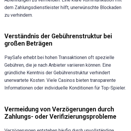
dem Zahlungsdienstleister hilft, unerwünschte Blockaden
zu verhindern.
Verständnis der Gebührenstruktur bei
großen Beträgen
PaySafe erhebt bei hohen Transaktionen oft spezielle
Gebühren, die je nach Anbieter variieren können. Eine
gründliche Kenntnis der Gebührenstruktur verhindert
unerwartete Kosten. Viele Casinos bieten transparente
Informationen oder individuelle Konditionen für Top-Spieler.
Vermeidung von Verzögerungen durch
Zahlungs- oder Verifizierungsprobleme
Verzögerungen entstehen häufig durch unvollständige