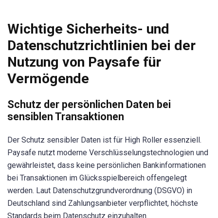
Wichtige Sicherheits- und
Datenschutzrichtlinien bei der
Nutzung von Paysafe für
Vermögende
Schutz der persönlichen Daten bei
sensiblen Transaktionen
Der Schutz sensibler Daten ist für High Roller essenziell.
Paysafe nutzt moderne Verschlüsselungstechnologien und
gewährleistet, dass keine persönlichen Bankinformationen
bei Transaktionen im Glücksspielbereich offengelegt
werden. Laut Datenschutzgrundverordnung (DSGVO) in
Deutschland sind Zahlungsanbieter verpflichtet, höchste
Standards beim Datenschutz einzuhalten.